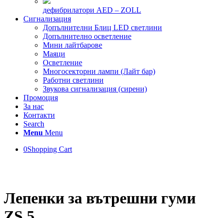
дефибрилатори AED – ZOLL
Сигнализация
Допълнителни Блиц LED светлини
Допълнително осветление
Мини лайтбарове
Маяци
Осветление
Многосекторни лампи (Лайт бар)
Работни светлини
Звукова сигнализация (сирени)
Промоция
За нас
Контакти
Search
Menu
Menu
0
Shopping Cart
Лепенки за вътрешни гуми
ZS 5