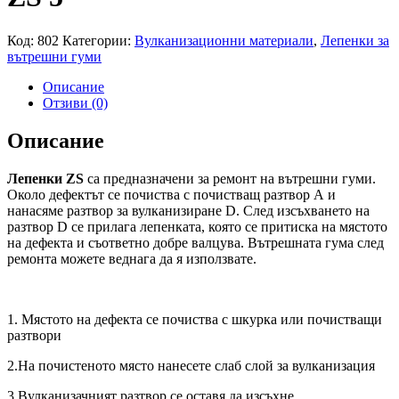
Код:
802
Категории:
Вулканизационни материали
,
Лепенки за
вътрешни гуми
Описание
Отзиви (0)
Описание
Лепенки
ZS
са предназначени за ремонт на вътрешни гуми.
Около дефектът се почиства с почистващ разтвор
А
и
нанасяме разтвор за вулканизиране
D
. След изсъхването на
разтвор
D
се прилага лепенката, която се притиска на мястото
на дефекта и съответно добре валцува. Вътрешната гума след
ремонта можете веднага да я използвате.
1. Мястото на дефекта се почиства с шкурка или почистващи
разтвори
2.На почистеното място нанесете слаб слой за вулканизация
3.Вулканизачният разтвор се оставя да изсъхне