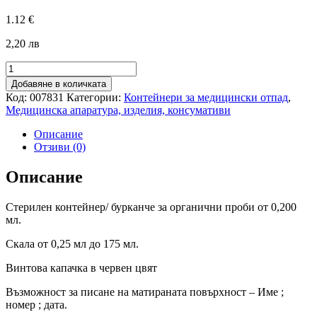
1.12
€
2,20 лв
количество
за
Добавяне в количката
Стерилен
Код:
007831
Категории:
Контейнери за медицински отпад
,
контейнер
Медицинска апаратура, изделия, консумативи
-
0,200
Описание
ml
Отзиви (0)
Описание
Стерилен контейнер/ бурканче за органични проби от 0,200
мл.
Скала от 0,25 мл до 175 мл.
Винтова капачка в червен цвят
Възможност за писане на матираната повърхност – Име ;
номер ; дата.