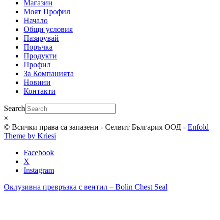
Магазин
Моят Профил
Начало
Общи условия
Пазарувай
Поръчка
Продукти
Профил
За Компанията
Новини
Контакти
Search
×
© Всички права са запазени - Селвит България ООД -
Enfold
Theme by Kriesi
Facebook
X
Instagram
Oклузивна превръзка с вентил – Bolin Chest Seal