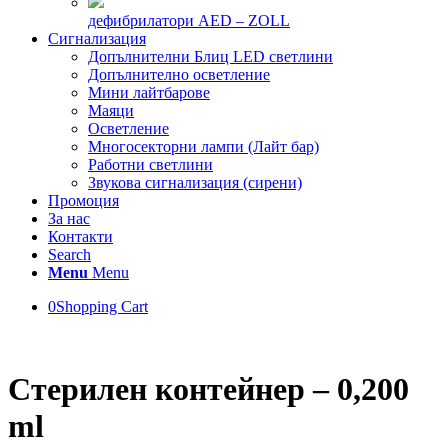
дефибрилатори AED – ZOLL
Сигнализация
Допълнителни Блиц LED светлини
Допълнително осветление
Мини лайтбарове
Маяци
Осветление
Многосекторни лампи (Лайт бар)
Работни светлини
Звукова сигнализация (сирени)
Промоция
За нас
Контакти
Search
Menu
Menu
0
Shopping Cart
Стерилен контейнер – 0,200
ml