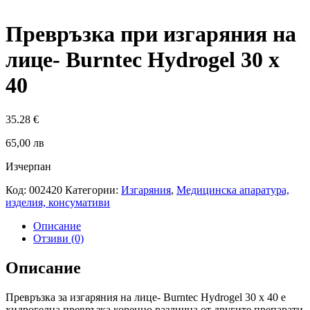
Превръзка при изгаряния на
лице- Burntec Hydrogel 30 x
40
35.28
€
65,00 лв
Изчерпан
Код:
002420
Категории:
Изгаряния
,
Медицинска апаратура,
изделия, консумативи
Описание
Отзиви (0)
Описание
Превръзка за изгаряния на лице- Burntec Hydrogel 30 x 40 e
хидрогелна превръзка коренно различна от другите препарати