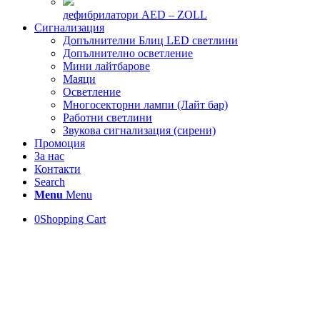
дефибрилатори AED – ZOLL
Сигнализация
Допълнителни Блиц LED светлини
Допълнително осветление
Мини лайтбарове
Маяци
Осветление
Многосекторни лампи (Лайт бар)
Работни светлини
Звукова сигнализация (сирени)
Промоция
За нас
Контакти
Search
Menu
Menu
0
Shopping Cart