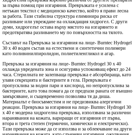
за първа помощ при изгаряния. Превръзката е усилена с
нетъкан текстил с медицинско качество, който я прави лесна
за работа. Тази стабилна структура елиминира риска от
разливане или увреждане на охлаждащия хидрогел. С други
думи, хидрогелът остава върху мястото на изгарянето и
предотвратява разливането му по повърхността на тялото.
Съставът на Превръзка за изгаряния на лице- Burntec Hydrogel
30 x 40 воден състав на естествени и синтетични полимери
като поливинилпиролидон, полиетиленгликол и агар.
Превръзка за изгаряния на лице- Burntec Hydrogel 30 x 40
охлажда увредената зона и осигурява успокояващ ефект до 24
часа. Стерилната не залепваща превръзка е абсорбираща, като
улавя секрецията и бактериите в гела. Превръзката е
пропусклива за водни пари и кислород, но непропусклива за
бактериите, като това помага да се предпази раната от външно
замърсяване, и същевременно позволява тя да диша.
Материалът е биосъвместим и не предизвиква алергични
реакции. Превръзка за изгаряния на лице- Burntec Hydrogel 30
x 40 е модерна хидрогелна превръзка, използвана за различни
наранявания на кожата, вариращи от изгаряния от първа,
втора и трета степен (термични, химически и електрически).
Тази превръзка може да се използва и за облекчаване на други
наранявания на кожата, като слънчеви изгаряния, ожулвания,