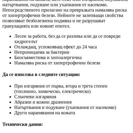
натъртвания, подуване или ухапвания от насекоми.
Непосредственото прилагане на превръзката намалява риска
от хипертрофични белези. Нейните не залепващи свойства
позволяват безболезнена подмяна и не разрушават
гранулацията или новият епител.
Лесен за работа, без да се разлива или да се повреди
хидрогелът
Охлаждащ, успокояващ ефект до 24 часа
Непроницаема за бактерии
Биосъвместима и хипоалергична
Намалява риска от хипертрофични белези
Да се използва в следните ситуации:
При изгаряния от първа, втора и трета степен
(топлинно, химическо, електрическо)
Слънчеви изгаряния
Абразии и кожни дразнения
Натъртвания и подуване (ухапвания от насекоми)
Други наранявания на кожата
Технически данни: