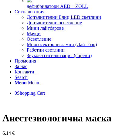
дефибрилатори AED – ZOLL
Сигнализация
Допълнителни Блиц LED светлини
Допълнително осветление
Мини лайтбарове
Маяци
Осветление
Многосекторни лампи (Лайт бар)
Работни светлини
Звукова сигнализация (сирени)
Промоция
За нас
Контакти
Search
Menu
Menu
0
Shopping Cart
Анестезиологична маска
6.14
€