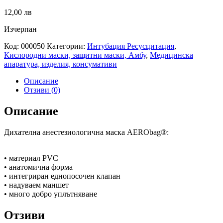
12,00 лв
Изчерпан
Код:
000050
Категории:
Интубация Ресусцитация
,
Кислородни маски, защитни маски, Амбу
,
Медицинска
апаратура, изделия, консумативи
Описание
Отзиви (0)
Описание
Дихателна анестезиологична маска AERObag®:
• материал PVC
• анатомична форма
• интегриран еднопосочен клапан
• надуваем маншет
• много добро уплътняване
Отзиви