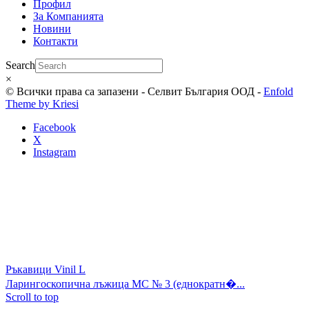
Профил
За Компанията
Новини
Контакти
Search
×
© Всички права са запазени - Селвит България ООД -
Enfold
Theme by Kriesi
Facebook
X
Instagram
Ръкавици Vinil L
Ларингоскопична лъжица МС № 3 (еднократн�...
Scroll to top