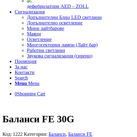
дефибрилатори AED – ZOLL
Сигнализация
Допълнителни Блиц LED светлини
Допълнително осветление
Мини лайтбарове
Маяци
Осветление
Многосекторни лампи (Лайт бар)
Работни светлини
Звукова сигнализация (сирени)
Промоция
За нас
Контакти
Search
Menu
Menu
0
Shopping Cart
Баланси FE 30G
Код:
1222
Категории:
Баланси
,
Баланси FE