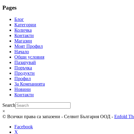
Pages
Блог
Категории
Количка
Контакти
Магазин
Моят Профил
Начало
Общи условия
Пазарувай
Поръчка
Продукти
Профил
За Компанията
Новини
Контакти
Search
×
© Всички права са запазени - Селвит България ООД -
Enfold Th
Facebook
X