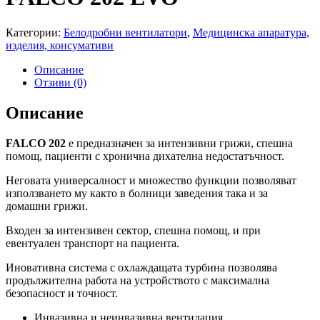
Категории:
Белодробни вентилатори
,
Медицинска апаратура,
изделия, консумативи
Описание
Отзиви (0)
Описание
FALCO 202
e предназначен за интензивни грижи, спешна
помощ, пациенти с хронична дихателна недостатъчност.
Неговата универсалност и множество функции позволяват
използването му както в болници заведения така и за
домашни грижи.
Входен за интензивен сектор, спешна помощ, и при
евентуален транспорт на пациента.
Иновативна система с охлаждащата турбина позволява
продължителна работа на устройството с максимална
безопасност и точност.
Инвазивна и неинвазивна вентилация