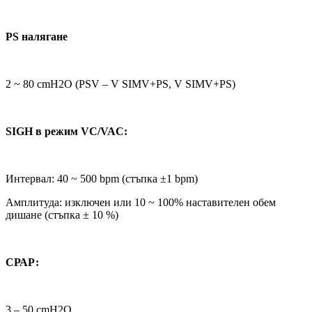
PS
налягане
2 ~ 80 cmH2O (PSV – V SIMV+PS, V SIMV+PS)
SIGH в режим VC/VAC:
Интервал: 40 ~ 500 bpm (стъпка ±1 bpm)
Амплитуда: изключен или 10 ~ 100% наставителен обем
дишане (стъпка ± 10 %)
СРАР:
3 – 50 cmH2O