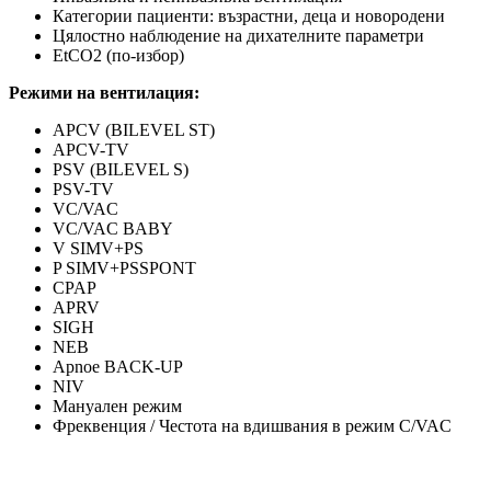
Категории пациенти: възрастни, деца и новородени
Цялостно наблюдение на дихателните параметри
EtCO2 (по-избор)
Режими на вентилация:
APCV (BILEVEL ST)
APCV-TV
PSV (BILEVEL S)
PSV-TV
VC/VAC
VC/VAC BABY
V SIMV+PS
P SIMV+PSSPONT
CPAP
APRV
SIGH
NEB
Apnoe BACK-UP
NIV
Мануален режим
Фреквенция / Честота на вдишвания в режим C/VAC