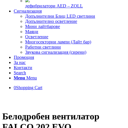
дефибрилатори AED – ZOLL
Сигнализация
Допълнителни Блиц LED светлини
Допълнително осветление
Мини лайтбарове
Маяци
Осветление
Многосекторни лампи (Лайт бар)
Работни светлини
Звукова сигнализация (сирени)
Промоция
За нас
Контакти
Search
Menu
Menu
0
Shopping Cart
Белодробен вентилатор
FALCO 202 EVO