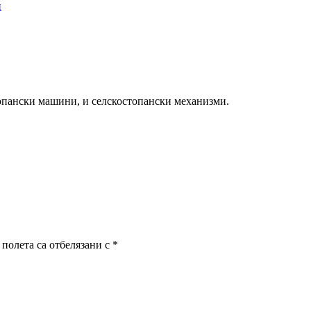
и
топански машини, и селскостопански механизми.
полета са отбелязани с
*