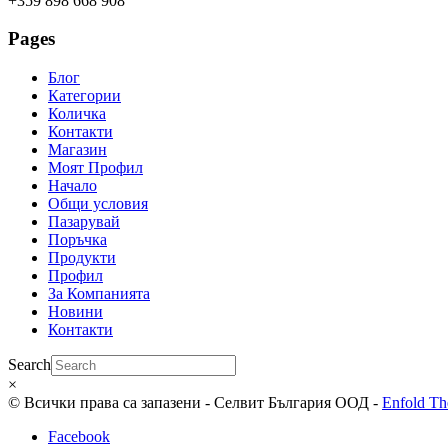
+359 898 668 908
Pages
Блог
Категории
Количка
Контакти
Магазин
Моят Профил
Начало
Общи условия
Пазарувай
Поръчка
Продукти
Профил
За Компанията
Новини
Контакти
Search
×
© Всички права са запазени - Селвит България ООД -
Enfold Th
Facebook