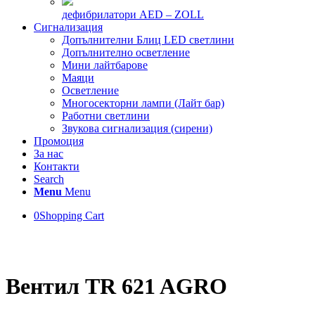
дефибрилатори AED – ZOLL
Сигнализация
Допълнителни Блиц LED светлини
Допълнително осветление
Мини лайтбарове
Маяци
Осветление
Многосекторни лампи (Лайт бар)
Работни светлини
Звукова сигнализация (сирени)
Промоция
За нас
Контакти
Search
Menu
Menu
0
Shopping Cart
Вентил TR 621 AGRO