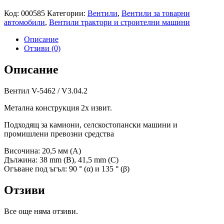
Код:
000585
Категории:
Вентили
,
Вентили за товарни
автомобили
,
Вентили трактори и строителни машини
Описание
Отзиви (0)
Описание
Вентил V-5462 / V3.04.2
Метална конструкция 2x извит.
Подходящ за камиони, селскостопански машини и
промишлени превозни средства
Височина: 20,5 мм (A)
Дължина: 38 mm (B), 41,5 mm (C)
Огъване под ъгъл: 90 ° (α) и 135 ° (β)
Отзиви
Все още няма отзиви.