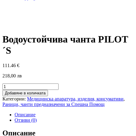
Водоустойчива чанта PILOT
´S
111.46
€
218,00 лв
количество
за
Добавяне в количката
Водоустойчива
Категории:
Медицинска апаратура, изделия, консумативи
,
чанта
Раници, чанти предназначени за Спешна Помощ
PILOT
´S
Описание
Отзиви (0)
Описание