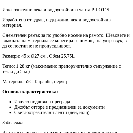
Изключително лека и водоустойчива чанта PILOT´S.
Изработена от здрав, издържлив, лек и водоустойчив
материал.
Снемателен ремък за по удобно носене на рамото. Шевовете и
влакната на материала се корегират с помоща на ултразвук, за
да се постигне не пропускливост.
Размери: 45 х Ø27 см , Обем 25,75L
Тегло: 1,28 кг (максимално препоръчително съдържание с
тегло до 5 кг)
Материал: 55С Tarpaulin, перящ
Основна характеристика:
Изцяло подвижна преграда
Джобът отгоре е предназначен за документи
Светлоотразителни ленти (ден, нощ)
Забележка
Чантите се предлагат празни, снимките с медицинските