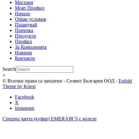
Магазин
Моят Профил
Начало
Общи условия
Пазарувай
Поръчка
Продукти
Профил
За Компанията
Новини
Контакти
Search
×
© Всички права са запазени - Селвит България ООД -
Enfold
Theme by Kriesi
Facebook
X
Instagram
Спешна чанта (куфар) EMERAIR´S с колела