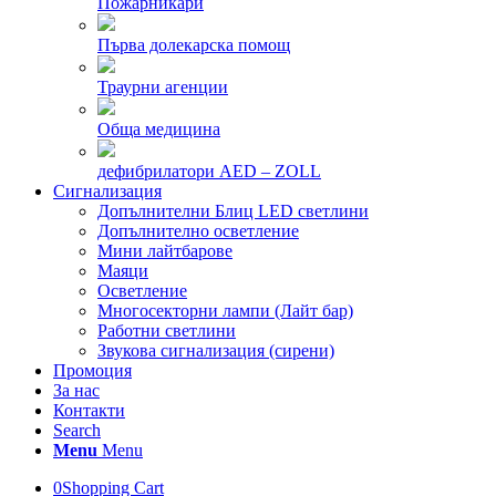
Пожарникари
Първа долекарска помощ
Траурни агенции
Обща медицина
дефибрилатори AED – ZOLL
Сигнализация
Допълнителни Блиц LED светлини
Допълнително осветление
Мини лайтбарове
Маяци
Осветление
Многосекторни лампи (Лайт бар)
Работни светлини
Звукова сигнализация (сирени)
Промоция
За нас
Контакти
Search
Menu
Menu
0
Shopping Cart