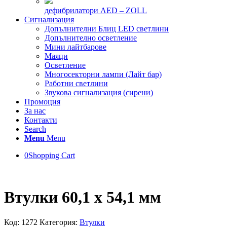
дефибрилатори AED – ZOLL
Сигнализация
Допълнителни Блиц LED светлини
Допълнително осветление
Мини лайтбарове
Маяци
Осветление
Многосекторни лампи (Лайт бар)
Работни светлини
Звукова сигнализация (сирени)
Промоция
За нас
Контакти
Search
Menu
Menu
0
Shopping Cart
Втулки 60,1 х 54,1 мм
Код:
1272
Категория:
Втулки