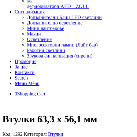
дефибрилатори AED – ZOLL
Сигнализация
Допълнителни Блиц LED светлини
Допълнително осветление
Мини лайтбарове
Маяци
Осветление
Многосекторни лампи (Лайт бар)
Работни светлини
Звукова сигнализация (сирени)
Промоция
За нас
Контакти
Search
Menu
Menu
0
Shopping Cart
Втулки 63,3 х 56,1 мм
Код:
1292
Категория:
Втулки