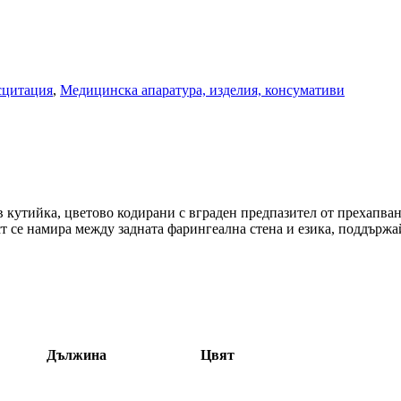
сцитация
,
Медицинска апаратура, изделия, консумативи
 кутийка, цветово кодирани с вграден предпазител от прехапван
аст се намира между задната фарингеална стена и езика, поддърж
Дължина
Цвят