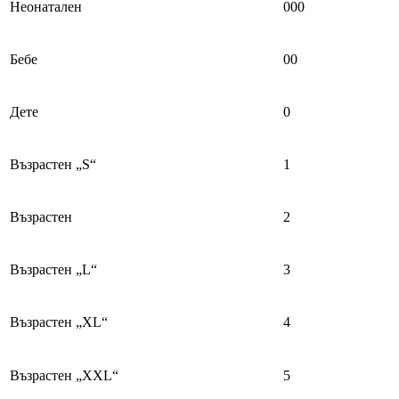
Неонатален
000
Бебе
00
Дете
0
Възрастен „S“
1
Възрастен
2
Възрастен „L“
3
Възрастен „XL“
4
Възрастен „XXL“
5