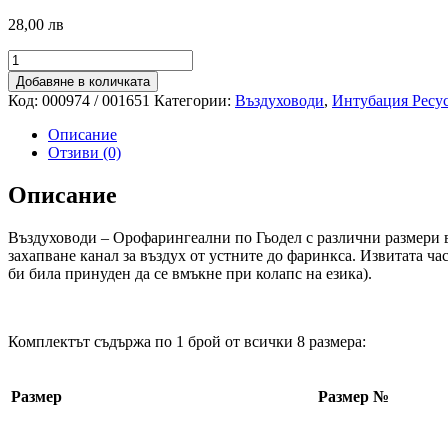
28,00 лв
количество
за
Добавяне в количката
Въздуховоди
Код:
000974 / 001651
Категории:
Въздуховоди
,
Интубация Ресу
по
Гьодел
Описание
в
Отзиви (0)
комплект
Описание
Въздуховоди – Орофарингеални по Гьодел с различни размери в
захапване канал за въздух от устните до фаринкса. Извитата ч
би била принуден да се вмъкне при колапс на езика).
Комплектът съдържа по 1 брой от всички 8 размера:
Размер
Размер №