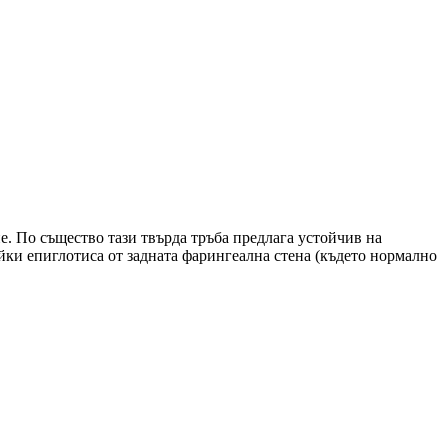
е. По същество тази твърда тръба предлага устойчив на
айки епиглотиса от задната фарингеална стена (където нормално