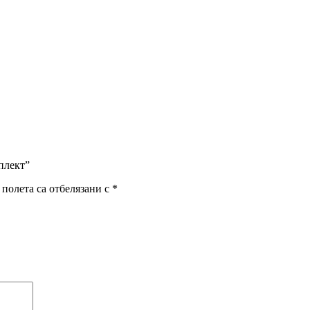
плект”
полета са отбелязани с
*