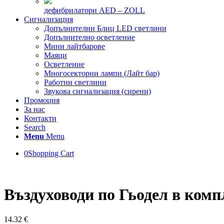
дефибрилатори AED – ZOLL
Сигнализация
Допълнителни Блиц LED светлини
Допълнително осветление
Мини лайтбарове
Маяци
Осветление
Многосекторни лампи (Лайт бар)
Работни светлини
Звукова сигнализация (сирени)
Промоция
За нас
Контакти
Search
Menu
Menu
0
Shopping Cart
Въздуховоди по Гьодел в комп
14.32
€