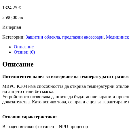
1324.25
€
2590,00 лв
Изчерпан
Категории:
Защитни облекла, предпазни аксесоари
,
Медицинска
Описание
Отзиви (0)
Описание
Интелигентен панел за измерване на температурата с разпоз
MBPC-K304 има способността да открива температурни отклонен
на лицето с или без маска.
Устройството позволява данните да бъдат анализирани и просле
доказателства. Като всичко това, се прави с цел за гарантиране
Основни характеристики:
Вграден високоефективен – NPU процесор