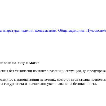
 апаратура, изделия, консумативи
,
Обща медицина
,
Пулсоксиме
наване на лице и маска
ия без физически контакт в различни ситуации, да предупрежда
дени до първоначалния източник, което от своя страна позволяв
 на сигурността и значително увеличаване на безопасността.