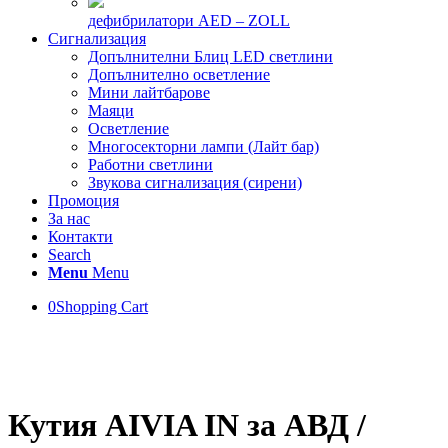
дефибрилатори AED – ZOLL
Сигнализация
Допълнителни Блиц LED светлини
Допълнително осветление
Мини лайтбарове
Маяци
Осветление
Многосекторни лампи (Лайт бар)
Работни светлини
Звукова сигнализация (сирени)
Промоция
За нас
Контакти
Search
Menu
Menu
0
Shopping Cart
Кутия AIVIA IN за АВД /