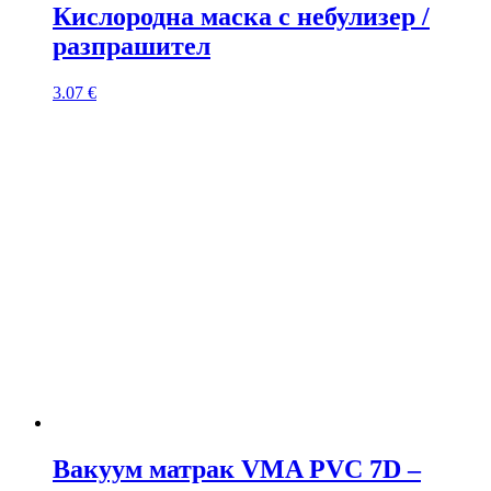
Кислородна маска с небулизер /
разпрашител
3.07
€
Вакуум матрак VMA PVC 7D –