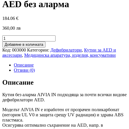
AED без аларма
184.06
€
360,00 лв
количество
за
Добавяне в количката
Кутия
Код:
003000
Категории:
Дефибрилатори
,
Кутии за AED и
AIVIA
аксесоари
,
Медицинска апаратура, изделия, консумативи
IN
за
Описание
АВД
Отзиви (0)
/
AED
Описание
без
аларма
Кутия без аларма AIVIA IN подходяща за почти всички видове
дефибрилатори AED.
Моделът AIVIA IN е изработен от прозрачен поликарбонат
(негорим UL V0 и защита срещу UV радиация) и здрава ABS
пластмаса.
Осигурява оптимално съхранение на AED, напр. в