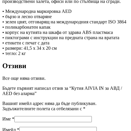
производствени халета, офиси или по стълбища на сгради.
• Международна маркировка AED
• бързо и лесно отваряне
• зелен цвят, отговарящ на международния стандарт ISO 3864
• поликарбонатен капак
• корпус на кутията на шкафа от здрава ABS пластмаса
• пиктограми с инструкции на предната страна на вратата
• етикети с печат с дата
• размери: 41,5 x 34 х 20 см
• тегло: 2 кг
Отзиви
Все още няма отзиви.
Бъдете първият написал отзив за “Кутия AIVIA IN за АВД /
AED без аларма”
Вашият имейл адрес няма да бъде публикуван.
Задължителните полета са отбелязани с
*
Име
*
Имейл
*