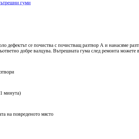
вътрешни гуми
оло дефектът се почиства с почистващ разтвор
А
и нанасяме раз
съответно добре валцува. Вътрешната гума след ремонта можете в
азтвори
 1 минута)
ата на повреденото място