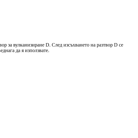
твор за вулканизиране
D
. След изсъхването на разтвор
D
се
еднага да я използвате.