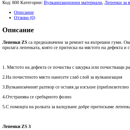
Код:
800
Категории:
Вулканизационни материали
,
Лепенки за 
Описание
Отзиви (0)
Описание
Лепенки
ZS
са предназначени за ремонт на вътрешни гуми. Ок
прилага лепенката, която се притиска на мястото на дефекта и 
1. Мястото на дефекта се почиства с шкурка или почистващи р
2.На почистеното място нанесете слаб слой за вулканизация
3.Вулканизачният разтвор се оставя да изсъхне (приблизително
4.Отстранява се сребърното фолио
5.С помощта на ролката за валцуване добре притискаме лепенк
Лепенки
ZS
3