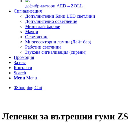
дефибрилатори AED – ZOLL
Сигнализация
Допълнителни Блиц LED светлини
Допълнително осветление
Мини лайтбарове
Маяци
Осветление
Многосекторни лампи (Лайт бар)
Работни светлини
Звукова сигнализация (сирени)
Промоция
За нас
Контакти
Search
Menu
Menu
0
Shopping Cart
Лепенки за вътрешни гуми ZS