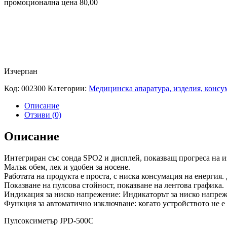
промоционална цена 80,00
Изчерпан
Код:
002300
Категории:
Медицинска апаратура, изделия, консу
Описание
Отзиви (0)
Описание
Интегриран със сонда SPO2 и дисплей, показващ прогреса на и
Малък обем, лек и удобен за носене.
Работата на продукта е проста, с ниска консумация на енергия. 
Показване на пулсова стойност, показване на лентова графика.
Индикация за ниско напрежение: Индикаторът за ниско напреж
Функция за автоматично изключване: когато устройството не е 
Пулсоксиметър JPD-500C