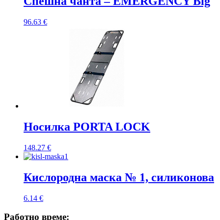
Спешна чанта – EMERGENCY Big
96.63
€
Носилка PORTA LOCK
148.27
€
Кислородна маска № 1, силиконова
6.14
€
Работно време: