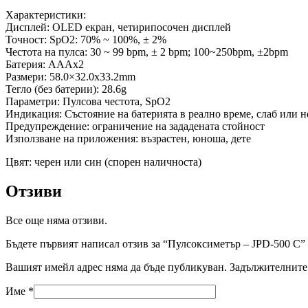
Характеристики:
Дисплей: OLED екран, четирипосочен дисплей
Точност: SpO2: 70% ~ 100%, ± 2%
Честота на пулса: 30 ~ 99 bpm, ± 2 bpm; 100~250bpm, ±2bpm
Батерия: AAAx2
Размери: 58.0×32.0x33.2mm
Тегло (без батерии): 28.6g
Параметри: Пулсова честота, SpO2
Индикация: Състояние на батерията в реално време, слаб или н
Предупреждение: ограничение на зададената стойност
Използване на приложения: възрастен, юноша, дете
Цвят: черен или син (спорен наличноста)
Отзиви
Все още няма отзиви.
Бъдете първият написал отзив за “Пулсоксиметър – JPD-500 С”
Вашият имейл адрес няма да бъде публикуван.
Задължителните 
Име
*