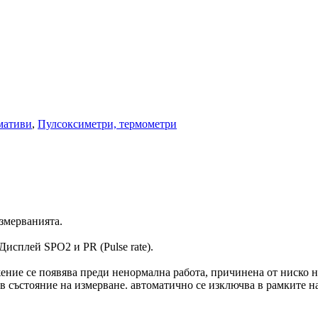
мативи
,
Пулсоксиметри, термометри
змерванията.
Дисплей SPO2 и PR (Pulse rate).
ение се появява преди ненормална работа, причинена от ниско 
в състояние на измерване. автоматично се изключва в рамките на