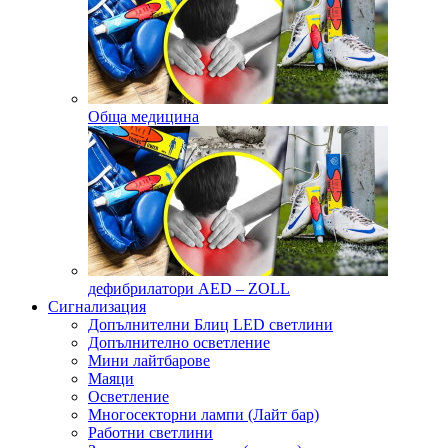
Обща медицина
дефибрилатори AED – ZOLL
Сигнализация
Допълнителни Блиц LED светлини
Допълнително осветление
Мини лайтбарове
Маяци
Осветление
Многосекторни лампи (Лайт бар)
Работни светлини