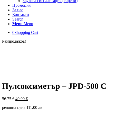
Звукова сигнализация (сирени)
Промоция
За нас
Контакти
Search
Menu
Menu
0
Shopping Cart
Разпродажба!
Пулсоксиметър – JPD-500 С
Original
Текущата
56.75
€
40.90
€
price
цена
редовна цена 111,00 лв
was:
е:
56.75 €.
40.90 €.