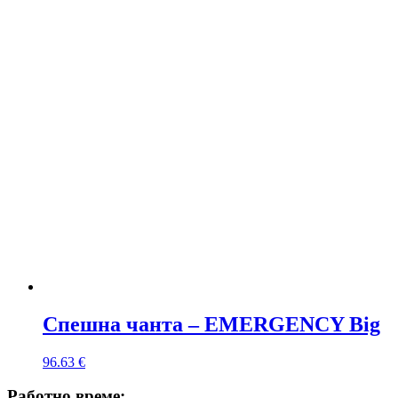
Спешна чанта – EMERGENCY Big
96.63
€
Работно време: