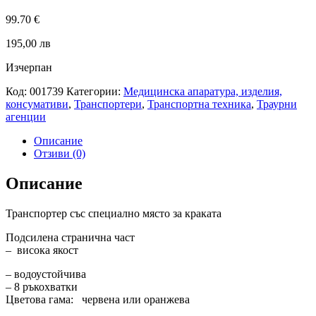
99.70
€
195,00 лв
Изчерпан
Код:
001739
Категории:
Медицинска апаратура, изделия,
консумативи
,
Транспортери
,
Транспортна техника
,
Траурни
агенции
Описание
Отзиви (0)
Описание
Транспортер със специално място за краката
Подсилена странична част
– висока якост
– водоустойчива
– 8 ръкохватки
Цветова гама: червена или оранжева