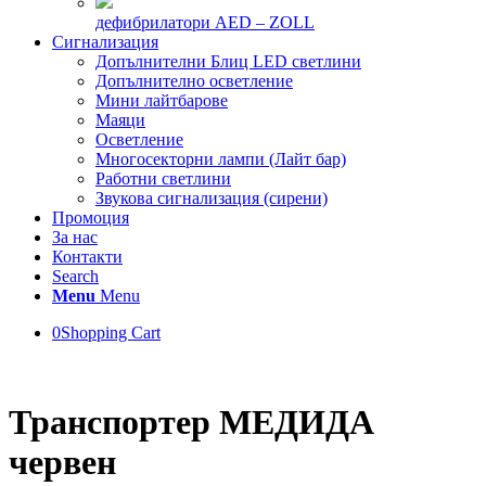
дефибрилатори AED – ZOLL
Сигнализация
Допълнителни Блиц LED светлини
Допълнително осветление
Мини лайтбарове
Маяци
Осветление
Многосекторни лампи (Лайт бар)
Работни светлини
Звукова сигнализация (сирени)
Промоция
За нас
Контакти
Search
Menu
Menu
0
Shopping Cart
Транспортер МЕДИДА
червен