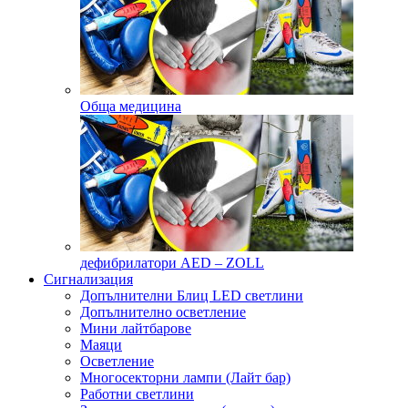
Обща медицина
дефибрилатори AED – ZOLL
Сигнализация
Допълнителни Блиц LED светлини
Допълнително осветление
Мини лайтбарове
Маяци
Осветление
Многосекторни лампи (Лайт бар)
Работни светлини