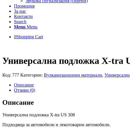
Звукова сигнализация (сирени)
Промоция
За нас
Контакти
Search
Menu
Menu
0
Shopping Cart
Универсална подложка X-tra 
Код:
777
Категории:
Вулканизационни материали
,
Универсалн
Описание
Отзиви (0)
Описание
Универсална подложка X-tra US 308
Подходяща за автомобили и лекотоварни автомобили.