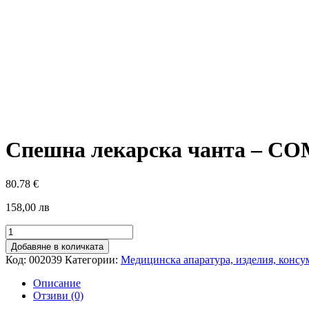
Спешна лекарска чанта – 
80.78
€
158,00 лв
количество
за
Добавяне в количката
Спешна
Код:
002039
Категории:
Медицинска апаратура, изделия, консу
лекарска
чанта
Описание
-
Отзиви (0)
COMMUNITY