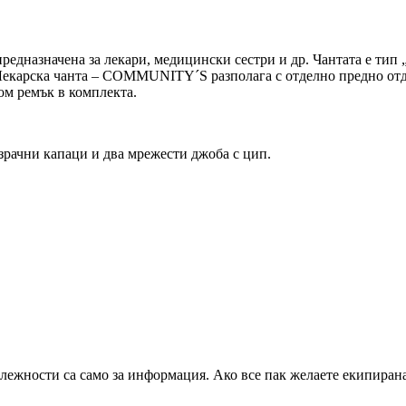
дназначена за лекари, медицински сестри и др. Чантата е тип „
 Лекарска чанта – COMMUNITY´S разполага с отделно предно от
ом ремък в комплекта.
зрачни капаци и два мрежести джоба с цип.
ежности са само за информация. Ако все пак желаете екипирана 