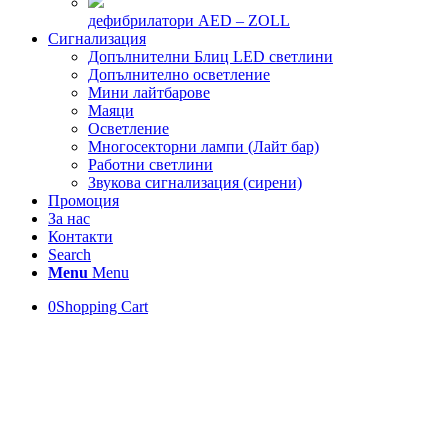
дефибрилатори AED – ZOLL
Сигнализация
Допълнителни Блиц LED светлини
Допълнително осветление
Мини лайтбарове
Маяци
Осветление
Многосекторни лампи (Лайт бар)
Работни светлини
Звукова сигнализация (сирени)
Промоция
За нас
Контакти
Search
Menu
Menu
0
Shopping Cart