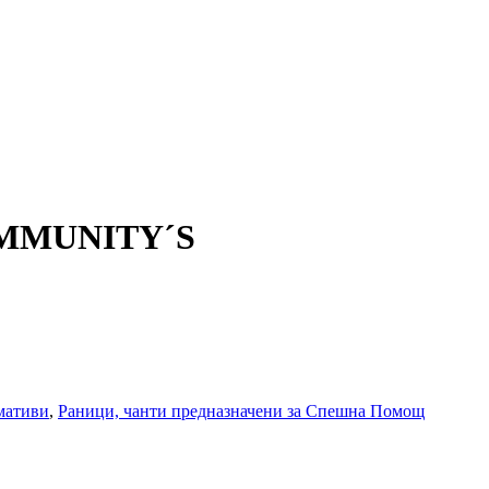
COMMUNITY´S
мативи
,
Раници, чанти предназначени за Спешна Помощ