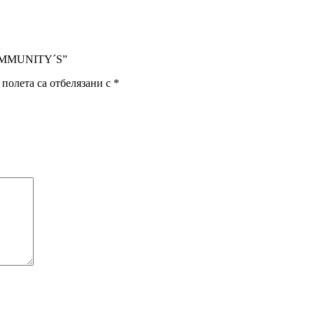
 COMMUNITY´S”
полета са отбелязани с
*