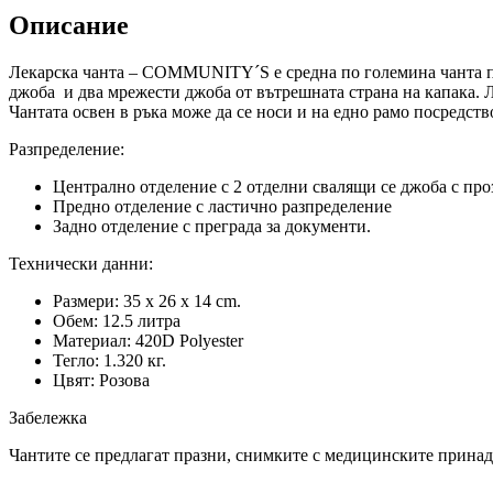
´S
Описание
Лекарска чанта – COMMUNITY´S е средна по големина чанта пре
джоба и два мрежести джоба от вътрешната страна на капака.
Чантата освен в ръка може да се носи и на едно рамо посредств
Разпределение:
Централно отделение с 2 отделни свалящи се джоба с про
Предно отделение с ластично разпределение
Задно отделение с преграда за документи.
Технически данни:
Размери: 35 x 26 x 14 cm.
Обем: 12.5 литра
Материал: 420D Polyester
Тегло: 1.320 кг.
Цвят: Розова
Забележка
Чантите се предлагат празни, снимките с медицинските принадл