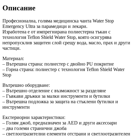
Описание
Професионална, голяма медицинска чанта Water Stop
Emergency Ultra за парамедици и лекари.
Изработена е от импрегнирана полиестерна тъкан с
технология Teflon Shield Water Stop, която осигурява
непропусклив защитен слой срещу вода, масло, прах и други
частици.
Материал:
– Вътрешна страна: полиестер с двойно PU покритие
– Горна страна: полиестер с технология Teflon Shield Water
Stop
Вътрешно оборудване:
– Вътрешно отделение с възможност за разделяне
– Гъвкави дръжки за малки инструменти и бутилки
– Вътрешна подложка за защита на стъклени бутилки и
инструменти
Екстериорни характеристики:
– Голям джоб, предназначен за AED и други аксесоари
– два големи странични джоба
– светлоотразителни елементи отстрани и светлоотразителен