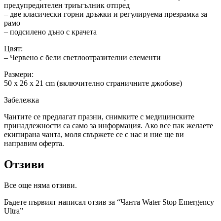
предупредителен триъгълник отпред
– две класически горни дръжки и регулируема презрамка за
рамо
– подсилено дъно с крачета
Цвят:
– Червено с бели светлоотразителни елементи
Размери:
50 x 26 x 21 cm (включително страничните джобове)
Забележка
Чантите се предлагат празни, снимките с медицинските
принадлежности са само за информация. Ако все пак желаете
екипирана чанта, моля свържете се с нас и ние ще ви
направим оферта.
Отзиви
Все още няма отзиви.
Бъдете първият написал отзив за “Чанта Water Stop Emergency
Ultra”