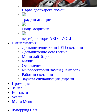
Първа долекарска помощ
Траурни агенции
Обща медицина
дефибрилатори AED – ZOLL
Сигнализация
Допълнителни Блиц LED светлини
Допълнително осветление
Мини лайтбарове
Маяци
Осветление
Многосекторни лампи (Лайт бар)
Работни светлини
Звукова сигнализация (сирени)
Промоция
За нас
Контакти
Search
Menu
Menu
0
Shopping Cart