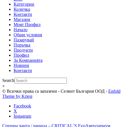
Категории
Количка
Контакти
Магазин
Моят Профил
Начало
Общи условия
Пазарувай
Поръчка
Продукти
Профил
За Компанията
Новини
Контакти
Search
×
© Всички права са запазени - Селвит България ООД -
Enfold
Theme by Kriesi
Facebook
X
Instagram
Спешна чанта / раница – CRITICAL´S Evo
Ампулариум