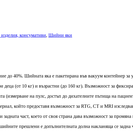
 изделия, консумативи
,
Шийни яки
ние до 40%. Шийната яка е пакетирана във вакуум контейнер за
деца (от 10 кг) и възрастни (до 160 кг). Възможност за фиксир
ата (измерване на пулс, достъп до дихателните пътища на пациен
териал, който предоставя възможност за RTG, CT и MRI изследва
 задната част, което от своя страна дава възможност за промяна
 шийните прешлени е допълнителната долна накланяща се задна ч