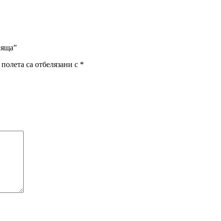
ляща”
полета са отбелязани с
*