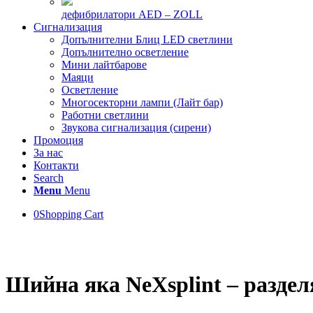
дефибрилатори AED – ZOLL
Сигнализация
Допълнителни Блиц LED светлини
Допълнително осветление
Мини лайтбарове
Маяци
Осветление
Многосекторни лампи (Лайт бар)
Работни светлини
Звукова сигнализация (сирени)
Промоция
За нас
Контакти
Search
Menu
Menu
0
Shopping Cart
Шийна яка NeXsplint – разде