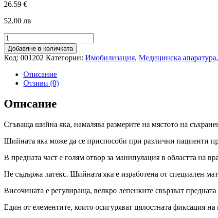
26.59
€
52,00 лв
количество
за
Добавяне в количката
Шийна
Код:
001202
Категории:
Имобилизация
,
Медицинска апаратура,
яка
NeXsplint
Описание
-
Отзиви (0)
разделяща
Описание
Сгъваща шийна яка, намалява размерите на мястото на съхране
Шийната яка може да се приспособи при различни пациенти при 
В предната част е голям отвор за манипулация в областта на вр
Не съдържа латекс. Шийната яка е изработена от специален ма
Височината е регулираща, велкро лепенките свързват предната и
Един от елементите, които осигуряват цялостната фиксация на