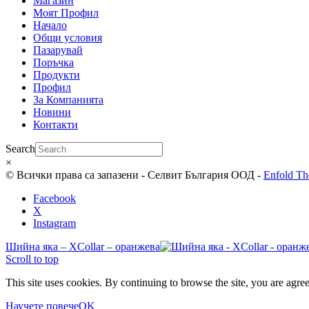
Магазин
Моят Профил
Начало
Общи условия
Пазарувай
Поръчка
Продукти
Профил
За Компанията
Новини
Контакти
Search
×
© Всички права са запазени - Селвит България ООД -
Enfold Th
Facebook
X
Instagram
Шийна яка – XCollar – оранжева
Scroll to top
This site uses cookies. By continuing to browse the site, you are agree
Научете повече
OK