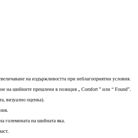
 увеличаване на издържливостта при неблагоприятни условия.
ане на шийните прешлени в позиция „ Comfort ” или “ Found”.
та, визуално оценка).
ния.
 на големината на шийната яка.
аст.