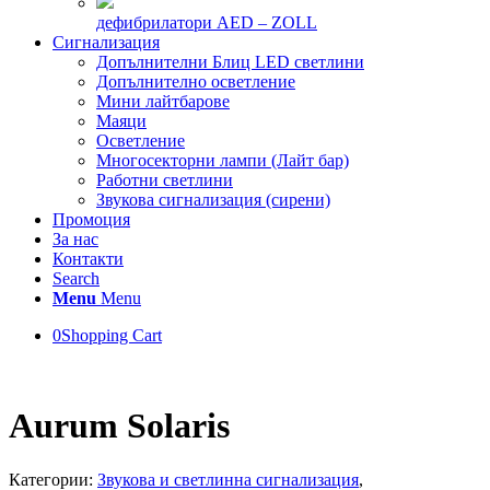
дефибрилатори AED – ZOLL
Сигнализация
Допълнителни Блиц LED светлини
Допълнително осветление
Мини лайтбарове
Маяци
Осветление
Многосекторни лампи (Лайт бар)
Работни светлини
Звукова сигнализация (сирени)
Промоция
За нас
Контакти
Search
Menu
Menu
0
Shopping Cart
Aurum Solaris
Категории:
Звукова и светлинна сигнализация
,