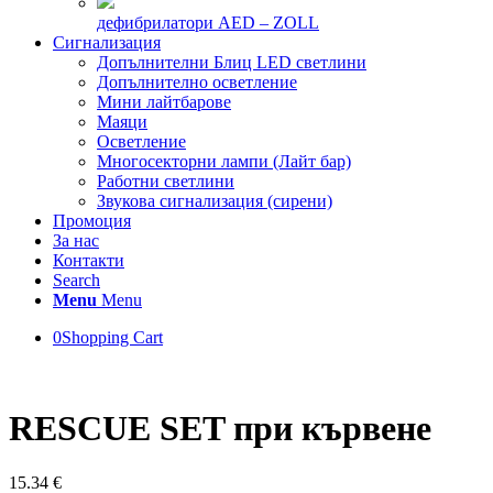
дефибрилатори AED – ZOLL
Сигнализация
Допълнителни Блиц LED светлини
Допълнително осветление
Мини лайтбарове
Маяци
Осветление
Многосекторни лампи (Лайт бар)
Работни светлини
Звукова сигнализация (сирени)
Промоция
За нас
Контакти
Search
Menu
Menu
0
Shopping Cart
RESCUE SET при кървене
15.34
€