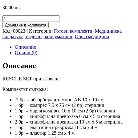
30,00 лв
количество
за
Добавяне в количката
RESCUE
Код:
000234
Категории:
Готови комплекти
,
Медицинска
SET
апаратура, изделия, консумативи
,
Обща медицина
при
кървене
Описание
Отзиви (0)
Описание
RESCUE SET при кървене
Комплектът съдържа:
2 бр. – абсорбиращ тампон АВ 10 х 10 см
1 бр. – компрес 7,5 х 75 см (2 бр) стерилни
1 бр. – марля компрес 10 х 10 см (2 бр) стерилни
1 бр. – хидрофилна превръзка 6 см х 5 м стерилна
2 бр. – хидрофилна превръзка 10 см х 5 м стерилна
1 бр. – еластична превръзка 10 см х 4 м
1 бр. – пластир 1,25 см х 4 м