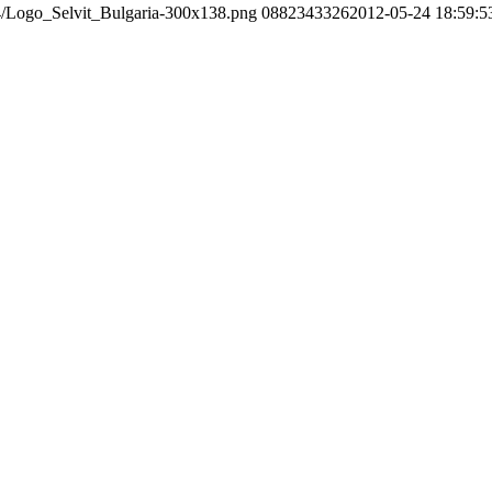
04/Logo_Selvit_Bulgaria-300x138.png
0882343326
2012-05-24 18:59:5