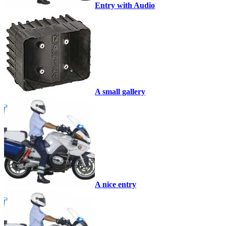
Entry with Audio
A small gallery
A nice entry