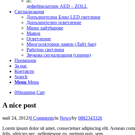
дефибрилатори AED – ZOLL
Сигнализация
Допълнителни Блиц LED светлини
Допълнително осветление
Мини лайтбарове
Маяци
Осветление
Многосекторни лампи (Лайт бар)
Работни светлини
Звукова сигнализация (сирени)
Промоция
За нас
Контакти
Search
Menu
Menu
0
Shopping Cart
A nice post
май 24, 2012
/
0 Comments
/
in
News
/
by
0882343326
Lorem ipsum dolor sit amet, consectetuer adipiscing elit. Aenean co
felis, ultricies nec, pellentesque eu, pretium quis, sem.